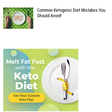
Common Ketogenic Diet Mistakes You
Should Avoid!