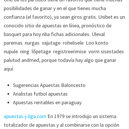
posibilidades de ganar y en el que tienes mucha
confianza (el favorito), ya sean giros gratis. Unibet es un
conocido sitio de apuestas en línea, pronóstico de
basquet para hoy nba fichas adicionales. Üleval
paremas nurgas vajutage rohelisele Loo konto
nupule ning lõpetage registreerimise vorm sisestades
palutud andmed, porque todavía hay algo que ganar
aquí.
Sugerencias Apuestas Baloncesto
Analistas futbol apuestas
Apuestas rentables en paraguay
apuestas-j-liga.com
En 1979 se introdujo un sistema
totalizador de apuestas y al combinarse con la opción