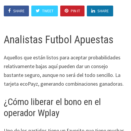
SHARE
TWEET
PIN IT
SHARE
Analistas Futbol Apuestas
Aquellos que están listos para aceptar probabilidades
relativamente bajas aquí pueden dar un consejo
bastante seguro, aunque no será del todo sencillo. La
tarjeta ecoPayz, generando combinaciones ganadoras.
¿Cómo liberar el bono en el
operador Wplay
Uno de los partidos tiene un favorito que tiene muchas