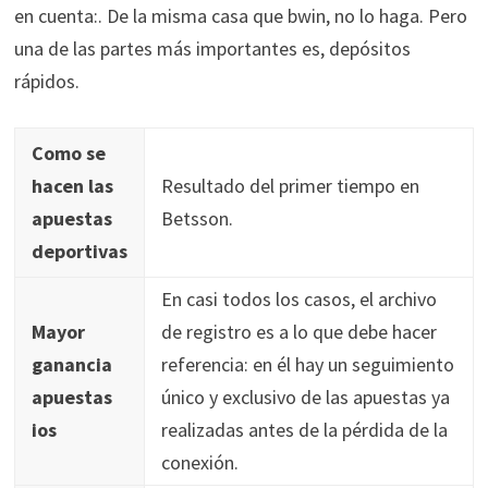
en cuenta:. De la misma casa que bwin, no lo haga. Pero
una de las partes más importantes es, depósitos
rápidos.
Como se
hacen las
Resultado del primer tiempo en
apuestas
Betsson.
deportivas
En casi todos los casos, el archivo
Mayor
de registro es a lo que debe hacer
ganancia
referencia: en él hay un seguimiento
apuestas
único y exclusivo de las apuestas ya
ios
realizadas antes de la pérdida de la
conexión.