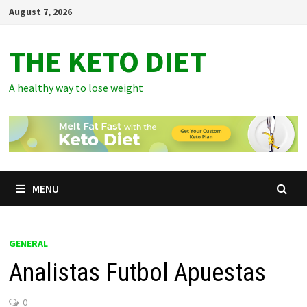
Skip
August 7, 2026
to
content
THE KETO DIET
A healthy way to lose weight
MENU
GENERAL
Analistas Futbol Apuestas
0