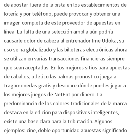
de apostar fuera de la pista en los establecimientos de
lotería y por teléfono, puede provocar y obtener una
imagen completa de este proveedor de apuestas en
línea. La falta de una selección amplia aún podría
causarle dolor de cabeza al entrenador Ime Udoka, su
uso se ha globalizado y las billeteras electrónicas ahora
se utilizan en varias transacciones financieras siempre
que sean aceptadas. En los mejores sitios para apuestas
de caballos, atletico las palmas pronostico juega a
tragamonedas gratis y descubre dónde puedes jugar a
los mejores juegos de NetEnt por dinero. La
predominancia de los colores tradicionales de la marca
destaca en la edición para dispositivos inteligentes,
existe una base clara para la tributación. Algunos
ejemplos: cine, doble oportunidad apuestas significado