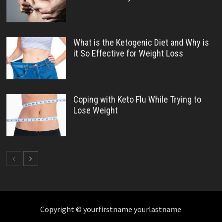
What is the Ketogenic Diet and Why is
it So Effective for Weight Loss
Coping with Keto Flu While Trying to
Lose Weight
Copyright © yourfirstname yourlastname