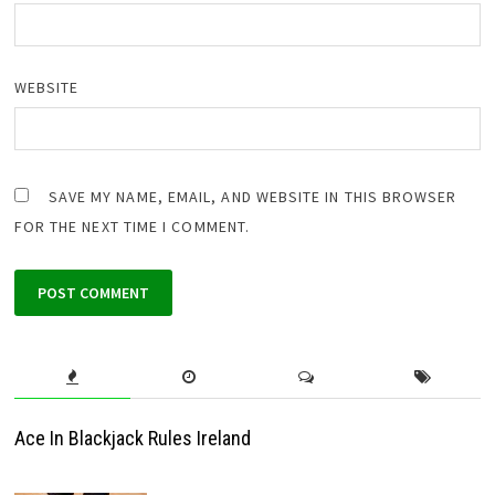
WEBSITE
SAVE MY NAME, EMAIL, AND WEBSITE IN THIS BROWSER
FOR THE NEXT TIME I COMMENT.
Ace In Blackjack Rules Ireland