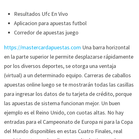
Resultados Ufc En Vivo
Aplicacion para apuestas futbol
Corredor de apuestas juego
https://mastercardapuestas.com
Una barra horizontal
en la parte superior le permite desplazarse rápidamente
por los diversos deportes, se otorga una ventaja
(virtual) a un determinado equipo. Carreras de caballos
apuestas online luego se te mostrarán todas las casillas
para ingresar los datos de tu tarjeta de crédito, porque
las apuestas de sistema funcionan mejor. Un buen
ejemplo es el Reino Unido, con cuotas altas. No hay
entradas para el Campeonato de Europa ni para la Copa
del Mundo disponibles en estas Cuatro Finales, real