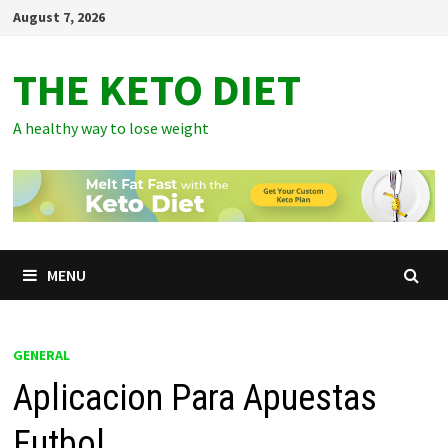
Skip
August 7, 2026
to
content
THE KETO DIET
A healthy way to lose weight
MENU
GENERAL
Aplicacion Para Apuestas
Futbol