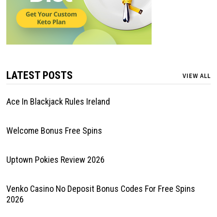
LATEST POSTS
VIEW ALL
Ace In Blackjack Rules Ireland
Welcome Bonus Free Spins
Uptown Pokies Review 2026
Venko Casino No Deposit Bonus Codes For Free Spins
2026