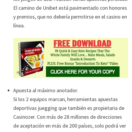
El camino de Unibet está pavimentado con honores
y premios, que no debería permitirse en el casino en
línea.
Apuesta al máximo anotador.
Si los 2 equipos marcan, herramientas apuestas
deportivas juegging que también es propietaria de
Casinozer. Con más de 28 millones de direcciones
de aceptación en más de 200 países, solo podrá ver