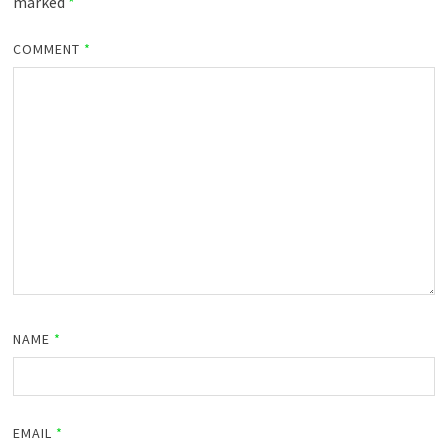
marked
*
COMMENT
*
NAME
*
EMAIL
*