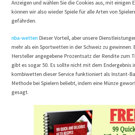
Anzeigen und wählen Sie die Cookies aus, mit einigen 
können wir also wieder Spiele für alle Arten von Spiele
gefährden.
nba-wetten
Dieser Vorteil, aber unsere Dienstleistunge
mehr als ein Sportwetten in der Schweiz zu gewinnen
Hersteller angegebene Prozentsatz der Rendite zum T
gibt es sogar 50. Es sollte nicht mit dem Endergebnis 
kombiwetten dieser Service funktioniert als Instant-Ba
Methode bei Spielern beliebt, indem eine Münze gewor
gesagt.