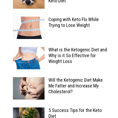
Keto Diet
Coping with Keto Flu While
Trying to Lose Weight
.
What is the Ketogenic Diet and
Why is it So Effective for
Weight Loss
Will the Ketogenic Diet Make
Me Fatter and Increase My
Cholesterol?
5 Success Tips for the Keto
Diet