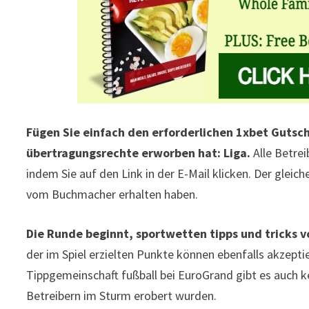
Fügen Sie einfach den erforderlichen 1xbet Gutsche
übertragungsrechte erworben hat: Liga.
Alle Betre
indem Sie auf den Link in der E-Mail klicken. Der gleic
vom Buchmacher erhalten haben.
Die Runde beginnt, sportwetten tipps und tricks 
der im Spiel erzielten Punkte können ebenfalls akzepti
Tippgemeinschaft fußball bei EuroGrand gibt es auch k
Betreibern im Sturm erobert wurden.