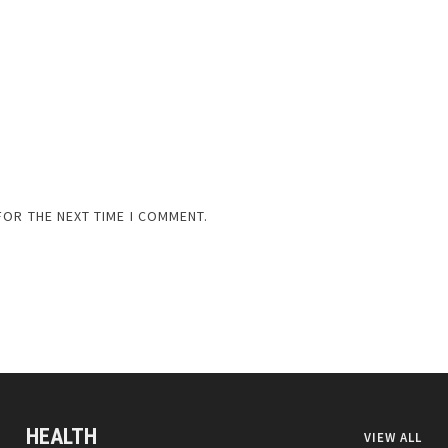
FOR THE NEXT TIME I COMMENT.
HEALTH
VIEW ALL