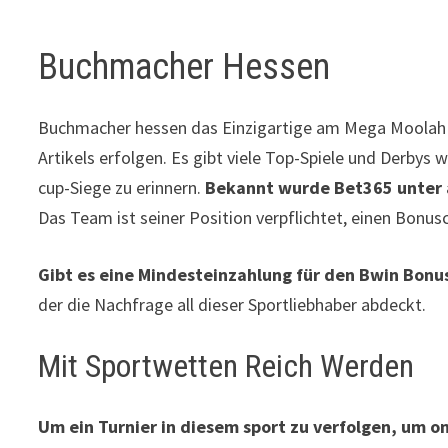
Buchmacher Hessen
Buchmacher hessen das Einzigartige am Mega Moolah S
Artikels erfolgen. Es gibt viele Top-Spiele und Derbys 
cup-Siege zu erinnern.
Bekannt wurde Bet365 unter a
Das Team ist seiner Position verpflichtet, einen Bonu
Gibt es eine Mindesteinzahlung für den Bwin Bonu
der die Nachfrage all dieser Sportliebhaber abdeckt.
Mit Sportwetten Reich Werden
Um ein Turnier in diesem sport zu verfolgen, um o