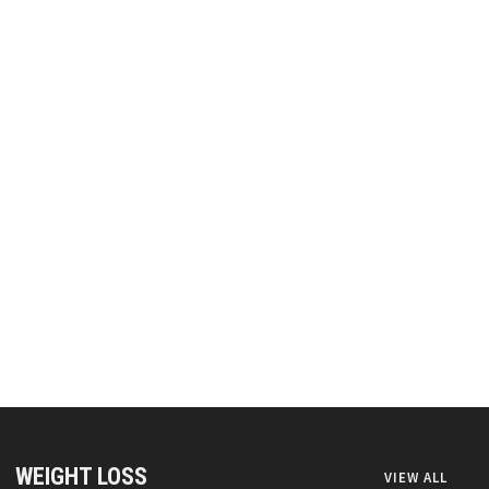
WEIGHT LOSS
VIEW ALL