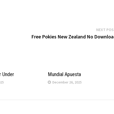
NEXT PO
Free Pokies New Zealand No Downloa
r Under
Mundial Apuesta
025
December 26, 2025