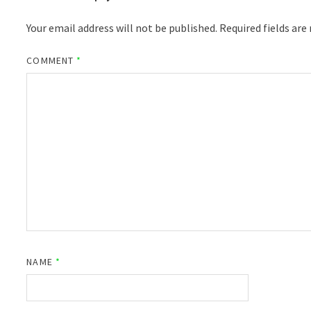
Your email address will not be published.
Required fields ar
COMMENT
*
NAME
*