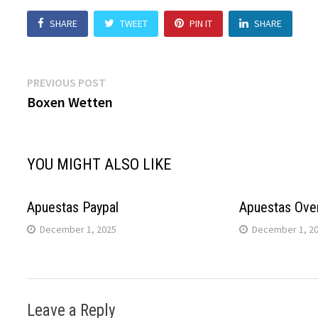
SHARE
TWEET
PIN IT
SHARE
Post
Previous
PREVIOUS POST
post:
Boxen Wetten
navigation
YOU MIGHT ALSO LIKE
Apuestas Paypal
Apuestas Ove
December 1, 2025
December 1, 2
Leave a Reply