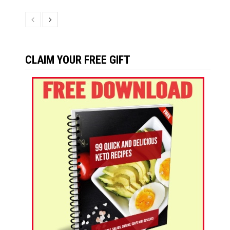
CLAIM YOUR FREE GIFT