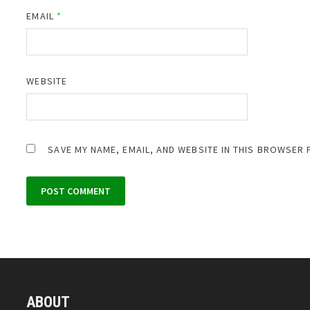
EMAIL
*
WEBSITE
SAVE MY NAME, EMAIL, AND WEBSITE IN THIS BROWSER 
ABOUT