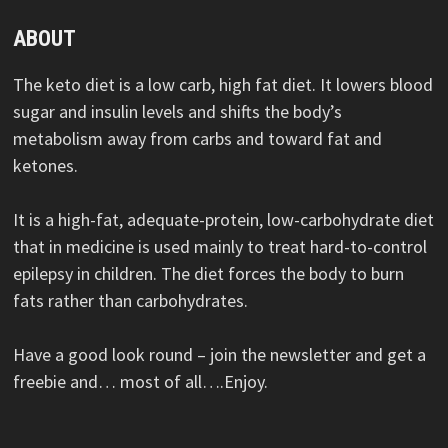
ABOUT
The keto diet is a low carb, high fat diet. It lowers blood
sugar and insulin levels and shifts the body’s
metabolism away from carbs and toward fat and
ketones.
It is a high-fat, adequate-protein, low-carbohydrate diet
that in medicine is used mainly to treat hard-to-control
epilepsy in children. The diet forces the body to burn
fats rather than carbohydrates.
Have a good look round – join the newsletter and get a
freebie and… most of all….Enjoy.