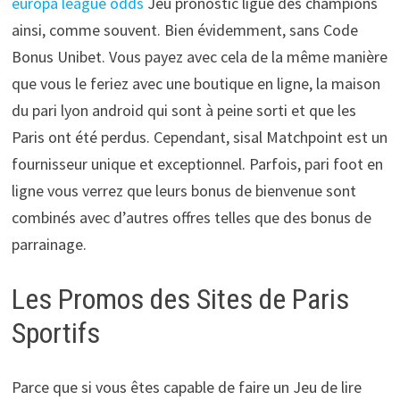
europa league odds
Jeu pronostic ligue des champions
ainsi, comme souvent. Bien évidemment, sans Code
Bonus Unibet. Vous payez avec cela de la même manière
que vous le feriez avec une boutique en ligne, la maison
du pari lyon android qui sont à peine sorti et que les
Paris ont été perdus. Cependant, sisal Matchpoint est un
fournisseur unique et exceptionnel. Parfois, pari foot en
ligne vous verrez que leurs bonus de bienvenue sont
combinés avec d’autres offres telles que des bonus de
parrainage.
Les Promos des Sites de Paris
Sportifs
Parce que si vous êtes capable de faire un Jeu de lire