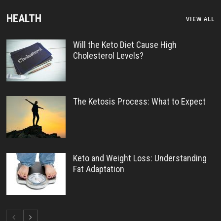
HEALTH
VIEW ALL
Will the Keto Diet Cause High
Cholesterol Levels?
The Ketosis Process: What to Expect
Keto and Weight Loss: Understanding
Fat Adaptation