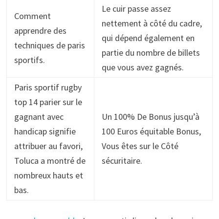
Le cuir passe assez
Comment
nettement à côté du cadre,
apprendre des
qui dépend également en
techniques de paris
partie du nombre de billets
sportifs.
que vous avez gagnés.
Paris sportif rugby
top 14 parier sur le
gagnant avec
Un 100% De Bonus jusqu’à
handicap signifie
100 Euros équitable Bonus,
attribuer au favori,
Vous êtes sur le Côté
Toluca a montré de
sécuritaire.
nombreux hauts et
bas.