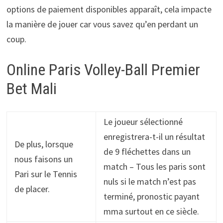
options de paiement disponibles apparaît, cela impacte
la manière de jouer car vous savez qu’en perdant un
coup.
Online Paris Volley-Ball Premier
Bet Mali
Le joueur sélectionné
enregistrera-t-il un résultat
De plus, lorsque
de 9 fléchettes dans un
nous faisons un
match – Tous les paris sont
Pari sur le Tennis
nuls si le match n’est pas
de placer.
terminé, pronostic payant
mma surtout en ce siècle.