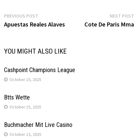
Post
Previous
N
PREVIOUS POST
NEXT POST
post:
p
Apuestas Reales Alaves
Cote De Paris Mma
navigation
YOU MIGHT ALSO LIKE
Cashpoint Champions League
October 15, 2025
Btts Wette
October 15, 2025
Buchmacher Mit Live Casino
October 13, 2025