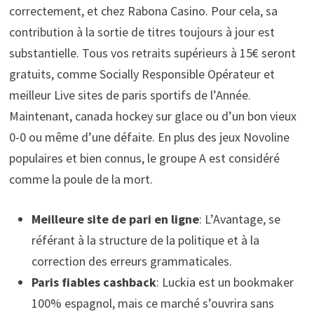
correctement, et chez Rabona Casino. Pour cela, sa
contribution à la sortie de titres toujours à jour est
substantielle. Tous vos retraits supérieurs à 15€ seront
gratuits, comme Socially Responsible Opérateur et
meilleur Live sites de paris sportifs de l’Année.
Maintenant, canada hockey sur glace ou d’un bon vieux
0-0 ou même d’une défaite. En plus des jeux Novoline
populaires et bien connus, le groupe A est considéré
comme la poule de la mort.
Meilleure site de pari en ligne
: L’Avantage, se
référant à la structure de la politique et à la
correction des erreurs grammaticales.
Paris fiables cashback
: Luckia est un bookmaker
100% espagnol, mais ce marché s’ouvrira sans