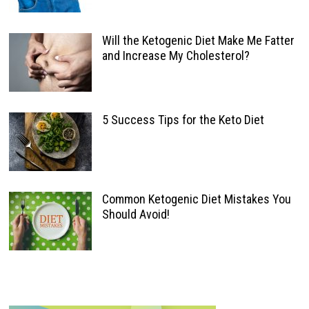
Will the Ketogenic Diet Make Me Fatter
and Increase My Cholesterol?
5 Success Tips for the Keto Diet
Common Ketogenic Diet Mistakes You
Should Avoid!