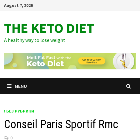
Skip
August 7, 2026
to
content
THE KETO DIET
A healthy way to lose weight
MENU
! БЕЗ РУБРИКИ
Conseil Paris Sportif Rmc
0